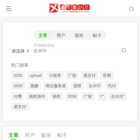
文章
用户
版块
帖子
开启精彩搜索
请选择
热门搜索
2025
upload
小程序
广告
易支付
官网
2025'
跑腿
雨云服务器
进群
去水印
代付
付费
抽奖插件
抽奖
2026
广告'
1'"
去水印"
易支付'
文章
用户
版块
帖子