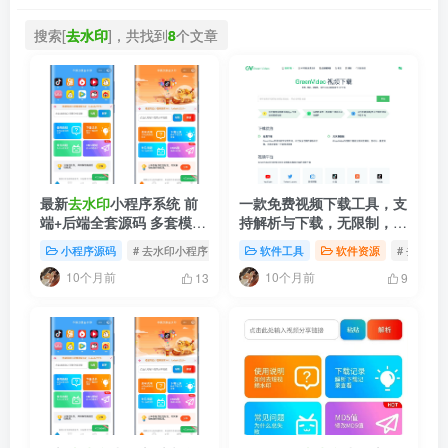
搜索[
去水印
]，共找到
8
个文章
最新
去水印
小程序系统 前
一款免费视频下载工具，支
端+后端全套源码 多套模版
持解析与下载，无限制，让
免授权
您保存视频
小程序源码
# 去水印小程序
软件工具
软件资源
# 去水印
10个月前
10个月前
13
9