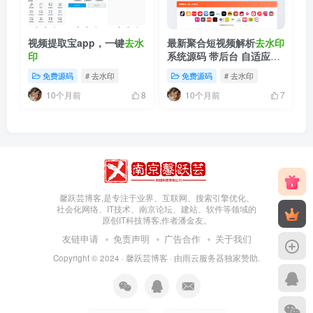
视频提取宝app，一键
去水
最新聚合短视频解析
去水印
印
系统源码 带后台 自适应双
端
免费源码
# 去水印
免费源码
# 去水印
10个月前
10个月前
8
7
馨跃芸博客,是专注于业界、互联网、搜索引擎优化、
社会化网络、IT技术、南京论坛、建站、软件等领域的
原创IT科技博客,作者潘金友。
友链申请
免责声明
广告合作
关于我们
Copyright © 2024 ·
馨跃芸博客
· 由
雨云服务器
独家赞助.