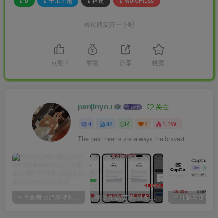
# b
# 子比主题
# 搭建
# WordPress
喜欢就支持一下吧
点赞
7
赞赏
分享
收藏
panjinyou
关注
4
82
4
2
1.1W+
资料填写完成后就提交审核了，
审核通过后，我们才可
The best hearts are always the bravest.
以正常使用！
开放平台创建应用
我们用刚刚开通商户产品相同的支付宝账号登录支付宝
恒大歌舞团绝美视频经典国风舞蹈题库纯音乐跳舞表演高清无损
美团外卖/京东/拼多多/携程/滴滴等模板十一合一代付系统搭建教程
开放平台控制台，选择
网页/移动应用
，并创建应用。