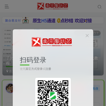
0
61
7
扫码登录
子比主题-接入支付宝当面付、支付企业支付详细图文教
程
使用
其它方式登录
或
注册
首页
WordPress资源
WordPress教程
正文
panjinyou
关注
私信
Real dream is the other shore of reality.