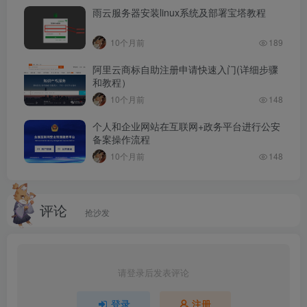
雨云服务器安装linux系统及部署宝塔教程
10个月前
189
阿里云商标自助注册申请快速入门(详细步骤
和教程）
10个月前
148
个人和企业网站在互联网+政务平台进行公安
生成密钥并填入主题设置
备案操作流程
10个月前
148
接下来就是最后一步，也是最重要的一步了，也是很多
站长容易出错的一步，请认真看下面的教程，重点部分我都
用了红色字体着重显示！
评论
抢沙发
1.点击开发设置，点击设置接口加签方式
请登录后发表评论
登录
注册