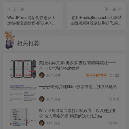
上一篇
下一篇
WordPress网站伪静态及固
使用Redis和opcache为网站
定链接设置教程-解决404错
加速教程&浅谈快到起飞的子
误问题
比主题
相关推荐
美团外卖/京东/拼多多/携程/滴滴等模板十一
合一代付系统搭建教程
422
10个月前
59.9
￥六合币
应用创建完成后，进入刚刚创建的应用，点击可调用产
一步步教你搭建tiktok独享节点，独立站建站
品，查看是否有刚刚在商户平台开通的产品（当面付、电脑
网站支付、手机网站支付）。注意：
产品审核通过后才会显
10个月前
342
示！
Win 10局域网共享打印机设置，以及连接要
求“输入网络凭据”问题解决方法总结
11个月前
267