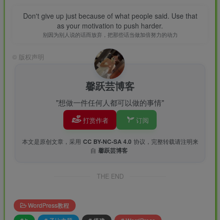
Don't give up just because of what people said. Use that
as your motivation to push harder.
别因为别人说的话而放弃，把那些话当做加倍努力的动力
©
版权声明
馨跃芸博客
"想做一件任何人都可以做的事情"
点进入后，就是填写资料了，根据自己的情况进行填
打赏作者
订阅
写，当面付需要上传实体店图片，自己有最好，如果自己没
有，一定要找尽可能像真实的，这样才容易通过！取名字的
本文是原创文章，采用
CC BY-NC-SA 4.0
协议，完整转载请注明来
自
馨跃芸博客
时候也要注意，根据自己的图片(有营业执照就根据营业执照
名称)来填写。
THE END
WordPress教程