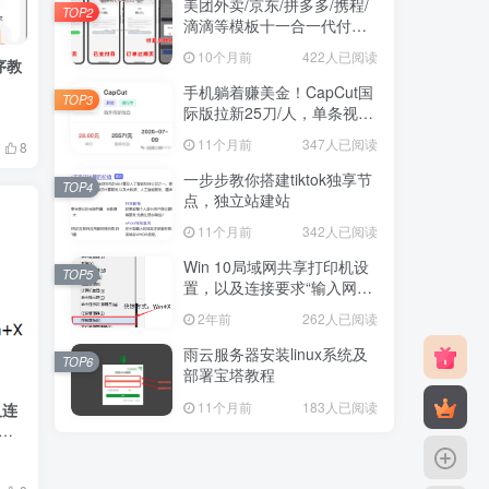
美团外卖/京东/拼多多/携程/
TOP2
滴滴等模板十一合一代付系
统搭建教程
10个月前
422人已阅读
序教
手机躺着赚美金！CapCut国
TOP3
际版拉新25刀/人，单条视频
变现2万刀
11个月前
347人已阅读
8
一步步教你搭建tiktok独享节
TOP4
点，独立站建站
11个月前
342人已阅读
Win 10局域网共享打印机设
TOP5
置，以及连接要求“输入网络
凭据”问题解决方法总结
2年前
262人已阅读
雨云服务器安装linux系统及
TOP6
部署宝塔教程
11个月前
183人已阅读
及连
总