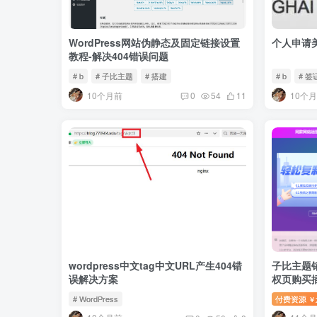
WordPress网站伪静态及固定链接设置
个人申请美
教程-解决404错误问题
# b
# 子比主题
# 搭建
# b
# 签
10个月前
10个
0
54
11
wordpress中文tag中文URL产生404错
子比主题
误解决方案
权页购买
# WordPress
付费资源
￥