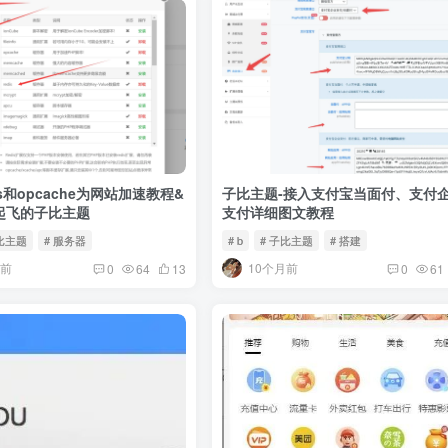
is和opcache为网站加速教程&
子比主题-接入支付宝当面付、支付
起飞的子比主题
支付详细图文教程
子比主题
# 服务器
# b
# 子比主题
# 搭建
月前
10个月前
0
64
13
0
61