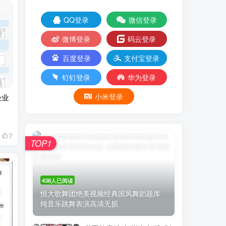
QQ登录
微信登录
微博登录
码云登录
百度登录
支付宝登录
钉钉登录
华为登录
小米登录
企业
7
TOP1
438人已阅读
恒大歌舞团绝美视频经典国风舞蹈题库
纯音乐跳舞表演高清无损