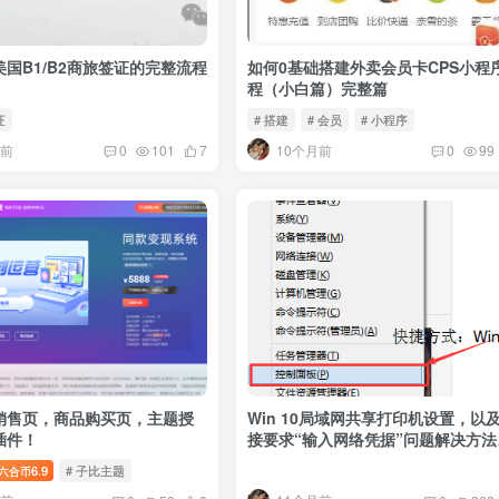
国B1/B2商旅签证的完整流程
如何0基础搭建外卖会员卡CPS小程
程（小白篇）完整篇
证
# 搭建
# 会员
# 小程序
月前
10个月前
0
101
7
0
99
销售页，商品购买页，主题授
Win 10局域网共享打印机设置，以
插件！
接要求“输入网络凭据”问题解决方法
结
6.9
# 子比主题
六合币