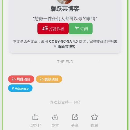
馨跃芸博客
谷歌新加坡税务相关信息：
"想做一件任何人都可以做的事情"
缔约对方国家（地区）：新加坡共和国
打赏作者
订阅
对方纳税人识别号：200817984R
本文是原创文章，采用
CC BY-NC-SA 4.0
协议，完整转载请注明来
自
馨跃芸博客
对方纳税人名称（英文）：Google Asia Pacific Pte. Ltd.
THE END
对方纳税人名称（英文）：谷歌亚太私人有限公司
网赚项目
赚钱项目
《中国税收居民身份证明》申请表具体填写样式
# Adsense
喜欢就支持一下吧
点赞
14
赞赏
分享
收藏