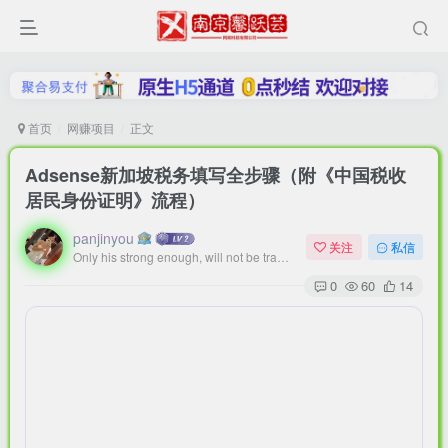
首页
网赚项目
正文
Adsense新加坡税务填写全步骤（附《中国税收
居民身份证明》流程）
panjinyou
扫码登录
关注
私信
Only his strong enough, will not be trampled.
0
60
14
使用
其它方式登录
或
注册