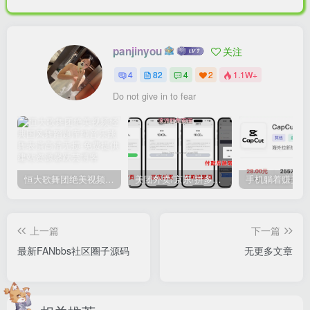
panjinyou
关注
4
82
4
2
1.1W+
Do not give in to fear
2）线上申请
中国每个地方税务机构都有自己的网站，但是并不是每
个地方的网站都好申请《中国税收居民身份证明》，这其中
和各地经济发展有很大的关系，沿海地区的税务部门就要好
恒大歌舞团绝美视频经典国风舞蹈题库纯音乐跳舞表演高清无损
美团外卖/京东/拼多多/携程/滴滴等模板十一合一代付系统搭建教程
申请一些，以深圳为例。
上一篇
下一篇
打开→国家税务总局深圳市电子税务局 网站 →点击我要
最新FANbbs社区圈子源码
无更多文章
办税