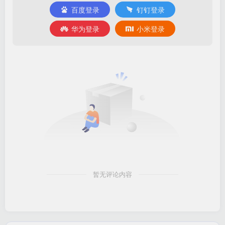
百度登录
钉钉登录
华为登录
小米登录
接下来最为关键的一个步骤、点开申请之后，上面个人
信息正常填写，下面谷歌信息，参考 我文章前面部分，复制
下来填写就可以了，填写好了就保存，税务证明文件马上就
好了
暂无评论内容