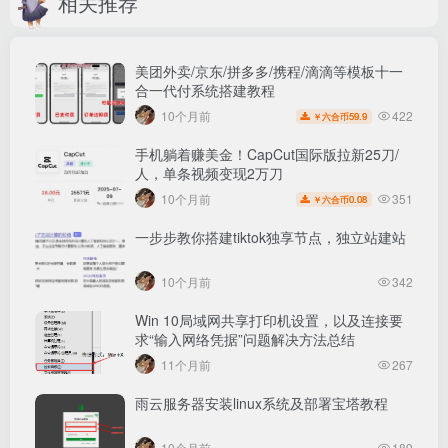
相关推荐
美团外卖/京东/拼多多/携程/滴滴等模板十一
合一代付系统搭建教程
422
10个月前
59.9
￥六合币
手机躺着赚美金！CapCut国际版拉新25刀/
选择个人所得税app登录
人，单条视频变现2万刀
351
10个月前
0.08
￥六合币
一步步教你搭建tiktok独享节点，独立站建站
10个月前
342
Win 10局域网共享打印机设置，以及连接要
求“输入网络凭据”问题解决方法总结
11个月前
267
雨云服务器安装linux系统及部署宝塔教程
点击“我要办税”中选择“证明开具”
10个月前
189