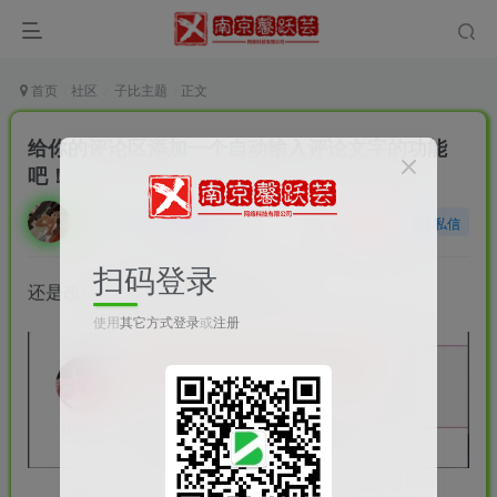
首页
社区
子比主题
正文
给你的评论区添加一个自动输入评论文字的功能
吧！
panjinyou
关注
私信
11个月前发布
23次阅读
扫码登录
还是改成免费的吧，教程烂大街了。
使用
其它方式登录
或
注册