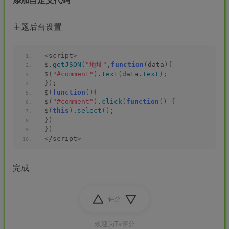
主题后台设置
<
script
>
$.
getJSON
(
"地址"
,
function
(
data
){
$
(
"#comment"
)
.
text
(
data.
text
)
;
})
;
$
(
function
(){
$
(
"#comment"
)
.
click
(
function
()
{
$
(
this
)
.
select
()
;
})
})
<
/script
>
完成
评分
欢迎为Ta评分