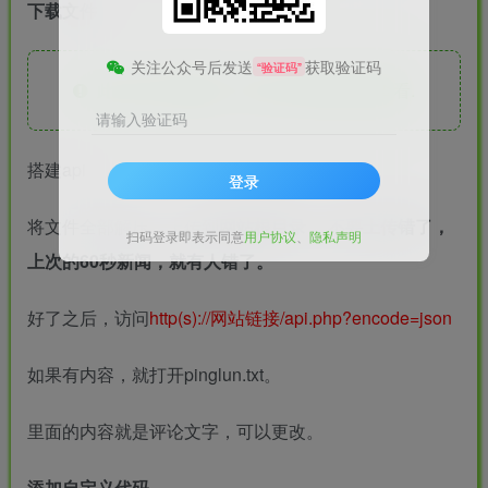
下载文件
关注公众号后发送
获取验证码
“验证码”
此处内容已隐藏，请评论后刷新页面查看.
请输入验证码
搭建api
登录
将文件全部解压，上传到
网站根目录， 不要上传错了，
扫码登录即表示同意
用户协议
、
隐私声明
上次的60秒新闻，就有人错了。
好了之后，访问
http(s)://网站链接/api.php?encode=json
如果有内容，就打开pinglun.txt。
里面的内容就是评论文字，可以更改。
添加自定义代码